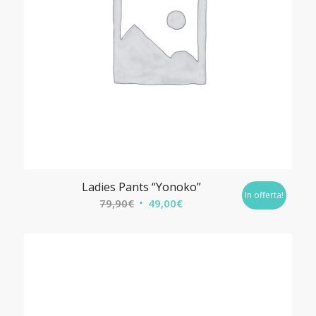
Ladies Pants “Yonoko”
In offerta!
Il
Il
79,90
€
49,00
€
prezzo
prezzo
originale
attuale
era:
è:
79,90€.
49,00€.