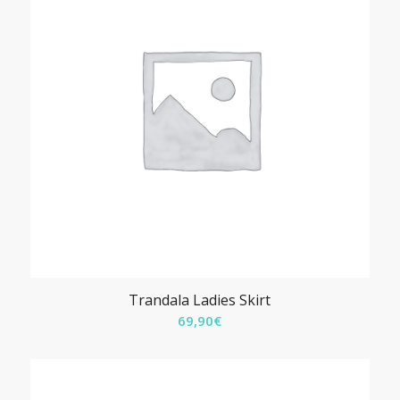
a
159,90€
Trandala Ladies Skirt
69,90
€