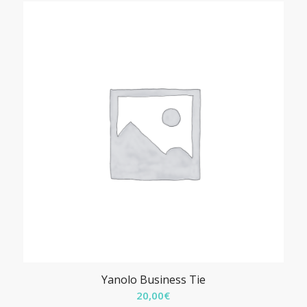
originale
attuale
era:
è:
279,90€.
229,90€.
Yanolo Business Tie
20,00
€