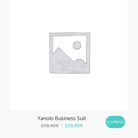
Yanolo Business Suit
In offerta!
Il
Il
279,90
€
229,90
€
prezzo
prezzo