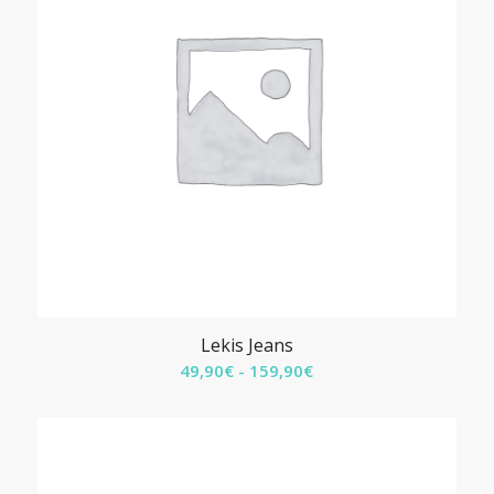
Lekis Jeans
Fascia
49,90
€
-
159,90
€
di
prezzo:
da
49,90€